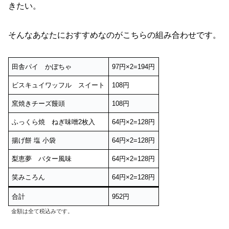
きたい。
そんなあなたにおすすめなのがこちらの組み合わせです。
田舎パイ かぼちゃ
97円×2=194円
ビスキュイワッフル スイート
108円
窯焼きチーズ饅頭
108円
ふっくら焼 ねぎ味噌2枚入
64円×2=128円
揚げ餅 塩 小袋
64円×2=128円
梨恵夢 バター風味
64円×2=128円
笑みころん
64円×2=128円
合計
952円
金額は全て税込みです。