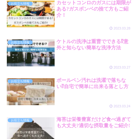
カセットコンロのガスには期限が
お役立ち情報
ある?ガスボンベの捨て方もご紹
介！
2023.03.28
ケトルの洗浄は重曹でできる⁉︎意
お役立ち情報
外と知らない簡単な洗浄方法
2023.03.27
ボールペン汚れは洗濯で落ちな
お役立ち情報
い⁉︎自宅で簡単に出来る落とし方
2023.03.24
海苔は栄養豊富だけど食べ過ぎて
お役立ち情報
も大丈夫?適切な摂取量をご紹介!