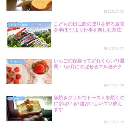
2023.04.03
こどもの日に鯉のぼりを飾る意味
お役立ち情報
を学ぼう!より行事を楽しむ方法!
2023.03.31
いちごの保存ってどれくらい?1週
キッチン
間・1か月にのばせるマル秘テク
2023.03.30
魚焼きグリルでトーストを焼くの
キッチン
に水はいる?超おいしいコツ教え
ます
2023.03.29