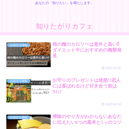
あなたの「知りたい」を満たします。
知りたがりカフェ
柿の種のカロリーは意外と高い⁉︎
お役立ち情報
ダイエット中におすすめの種類発
見
2023.04.05
お守りのプレゼントは迷惑!?恋人
お役立ち情報
には喜ばれるけど付き合う前は
NG?
2023.04.04
掃除のやり方がわからないあなた
お役立ち情報
に伝えたい6つの基本と5っのコツ