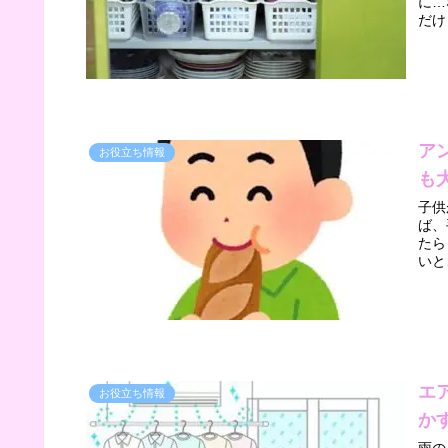
に…なん
ア
お役立ち情報
も
子供
ば、
たらとても
いと
エ
お役立ち情報
か