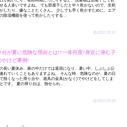
日が続いたり、花粉時期だったりすると、洗濯物は部屋干しで乾
多いですよね。 でも部屋干しだと中々乾かないので、生乾
たり、嫌なことたくさん。 少しでも早く乾かすために、エア
の除湿機能を使って乾かしたりする...
2022.08.07
り台が夏に危険な理由とは!?一体何度?身近に潜む子
のやけど事例!
の長い夏休み、家の中だけでは退屈になり、暑い中、しぶしぶ公
れていくこともありますよね。 そんな時、危険なのが、夏の日
で熱くなった滑り台や、遊具の金具(かなぐ)でやけどをしてしま
うことです。 夏の滑り台は、熱せられ...
2022.08.06