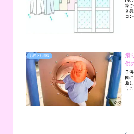
雨の
燥させる人
き臭がし
コン
滑
お役立ち情報
供
子供
園に連
差し