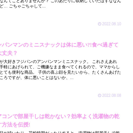
てことありませんか？ このあたりに収納していたはずななん
だけど… ごちゃごちゃして...
2022.08.10
ンパンマンのミニスナックは体に悪い?!食べ過ぎて
大丈夫？
が大好きフジパンのアンパンマンミニスナック。 これさえあれ
手軽にあげられて、ご機嫌なまま食べてくれるので、ママからし
便利な商品。 子供の喜ぶ顔を見たいから、たくさんあげた
ころですが、体に悪いことはないか、...
2022.08.08
アコンで部屋干しは乾かない？効率よく洗濯物の乾
す方法を伝授!