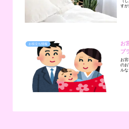
（し
すが
お
お役立ち情報
プ
お宮
のお
ルな