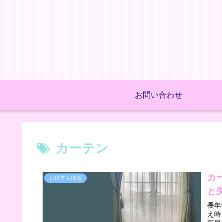
お問い合わせ
カーテン
カ
お役立ち情報
と
長年
え時…。 目に入る面積の広いカ